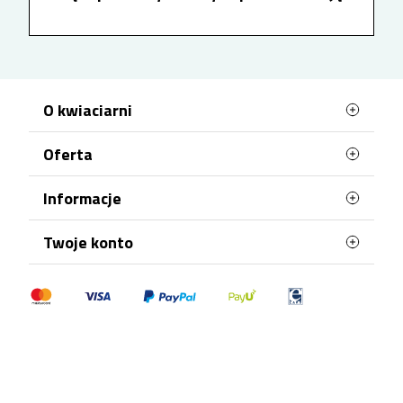
ZAWSZE na cały asortyment kwiaciarni.
O kwiaciarni
Oferta
Najczęściej kupowane
Informacje
Mapa strony
Terminy doręczenia
Twoje konto
Polityka Prywatności
Dane osobowe
Polityka plików "cookies"
Zamówienia
Płatności
Moje pokwitowania - korekty płatności
Regulamin
Adresy
Kupony