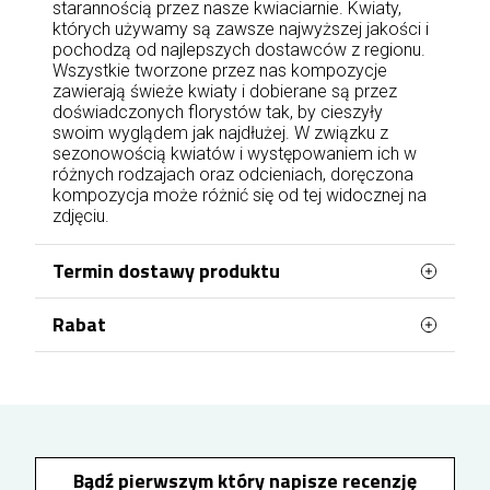
starannością przez nasze kwiaciarnie. Kwiaty,
których używamy są zawsze najwyższej jakości i
pochodzą od najlepszych dostawców z regionu.
Wszystkie tworzone przez nas kompozycje
zawierają świeże kwiaty i dobierane są przez
doświadczonych florystów tak, by cieszyły
swoim wyglądem jak najdłużej. W związku z
sezonowością kwiatów i występowaniem ich w
różnych rodzajach oraz odcieniach, doręczona
kompozycja może różnić się od tej widocznej na
zdjęciu.
Termin dostawy produktu
Rabat
Kwiaty mogą być doręczone jeszcze tego
samego dnia, najwcześniej w ciągu 2 godzin, jeżeli
zamówienie zostanie złożone i opłacone od
RABAT nawet do 10% NA ZAWSZE. Aby go
poniedziałku do piątku do godziny 17:00. Kwiaty
otrzymać wystarczy zarejestrować się /
mogą być doręczone w sobotę i niedzielę, jeżeli
zalogować się w sklepie, a następnie złożyć
zamówienie zostanie złożone do soboty do
zamówienie. Za każde wydane 100 zł na kwiaty
godziny 15:00 i opłacone.
otrzymasz 1% rabatu na kolejne zakupy.
Bądź pierwszym który napisze recenzję
Maksymalny rabat to 10%, który otrzymasz NA