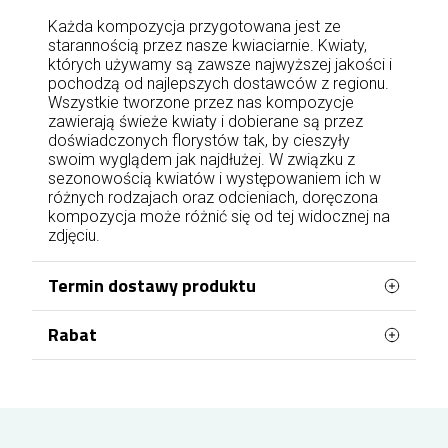
Każda kompozycja przygotowana jest ze
starannością przez nasze kwiaciarnie. Kwiaty,
których używamy są zawsze najwyższej jakości i
pochodzą od najlepszych dostawców z regionu.
Wszystkie tworzone przez nas kompozycje
zawierają świeże kwiaty i dobierane są przez
doświadczonych florystów tak, by cieszyły
swoim wyglądem jak najdłużej. W związku z
sezonowością kwiatów i występowaniem ich w
różnych rodzajach oraz odcieniach, doręczona
kompozycja może różnić się od tej widocznej na
zdjęciu.
Termin dostawy produktu
Rabat
Kwiaty mogą być doręczone jeszcze tego
samego dnia, najwcześniej w ciągu 2 godzin, jeżeli
zamówienie zostanie złożone i opłacone od
RABAT nawet do 10% NA ZAWSZE. Aby go
poniedziałku do piątku do godziny 17:00. Kwiaty
otrzymać wystarczy zarejestrować się /
mogą być doręczone w sobotę i niedzielę, jeżeli
zalogować się w sklepie, a następnie złożyć
zamówienie zostanie złożone do soboty do
zamówienie. Za każde wydane 100 zł na kwiaty