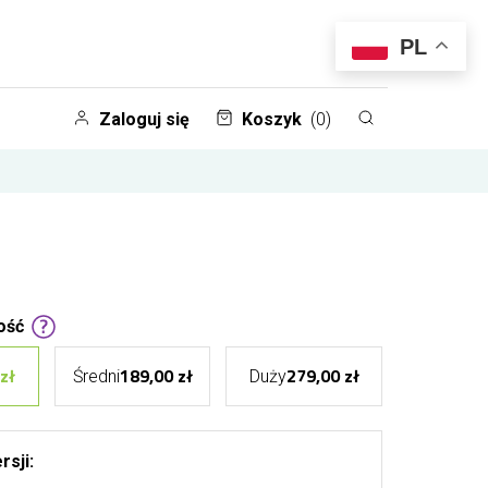
PL
Zaloguj się
Koszyk
(0)
ość
zł
189,00 zł
279,00 zł
Średni
Duży
rsji: