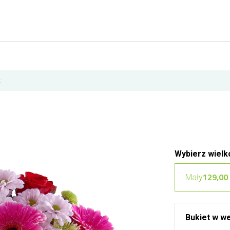
t
Wybierz wielk
129,00 
Mały
Bukiet w we