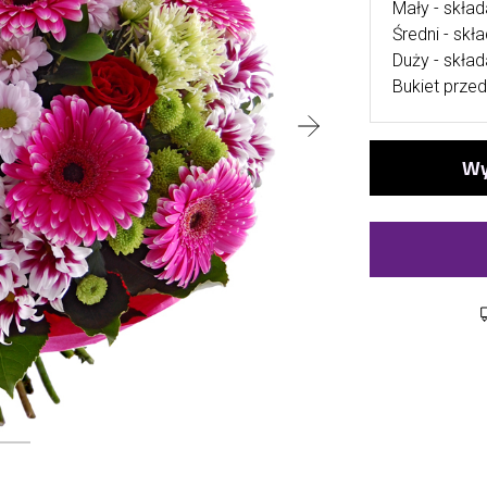
Mały - skład
Średni - skł
Duży - skład
Bukiet przed