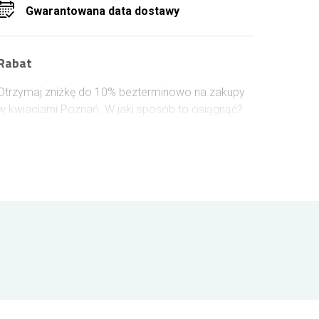
Gwarantowana data dostawy
Rabat
Otrzymaj zniżkę do 10% bezterminowo na zakupy
w kwiaciarni Poznań. W jaki sposób to osiągnąć?
Wystarczy otworzyć konto w naszym sklepie albo
się zalogować i wówczas złożyć zamówienie.
Wydając 100 zł na kwiaty, zyskujesz 1% upustu
przy kolejnych zamówieniach. Możesz zdobyć aż
10%.