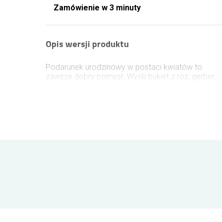
Zamówienie w 3 minuty
Opis wersji produktu
Podarunek urodzinowy w postaci kwiatów to
zawsze dobry pomysł. Wyślij bukiet z róż, gerber,
margerytek i santini w ten szczególny dzień do
jubilata i uczyń ten dzień jeszcze bardziej
wyjątkowym. Na bileciku zamieść życzenia by
prezent nabrał jeszcze bardziej osobistego
charakteru.
Bukiet w wersji:
Mały - składa się z ok. 9 kwiatów
Średni - składa się z ok. 22 kwiatów
Duży - składa się z ok. 29 kwiatów
Bukiet przedstawiony na zdjęciu jest w wersji
średniej.
Każda kompozycja przygotowana jest ze
starannością przez nasze kwiaciarnie. Kwiaty,